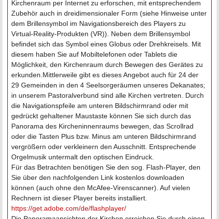
Kirchenraum per Internet zu erforschen, mit entsprechendem
Zubehör auch in dreidimensionaler Form (siehe Hinweise unter
dem Brillensymbol im Navigationsbereich des Players zu
Virtual-Reality-Produkten (VR)). Neben dem Brillensymbol
befindet sich das Symbol eines Globus oder Drehkreisels. Mit
diesem haben Sie auf Mobiltelefonen oder Tablets die
Möglichkeit, den Kirchenraum durch Bewegen des Gerätes zu
erkunden.Mittlerweile gibt es dieses Angebot auch für 24 der
29 Gemeinden in den 4 Seelsorgeräumen unseres Dekanates;
in unserem Pastoralverbund sind alle Kirchen vertreten. Durch
die Navigationspfeile am unteren Bildschirmrand oder mit
gedrückt gehaltener Maustaste können Sie sich durch das
Panorama des Kircheninnenraums bewegen, das Scrollrad
oder die Tasten Plus bzw. Minus am unteren Bildschirmrand
vergrößern oder verkleinern den Ausschnitt. Entsprechende
Orgelmusik untermalt den optischen Eindruck.
Für das Betrachten benötigen Sie den sog. Flash-Player, den
Sie über den nachfolgenden Link kostenlos downloaden
können (auch ohne den McAfee-Virenscanner). Auf vielen
Rechnern ist dieser Player bereits installiert.
https://get.adobe.com/de/flashplayer/
Die Panoramaansichten der Kirchen erreichen Sie durch einen